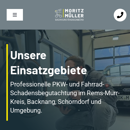
Zum
Inhalt
Toggle
springen
Navigation
PKW
Unsere
Fahrrad
Einsatzgebiete
Leistungen
Professionelle PKW- und Fahrrad-
Schadensbegutachtung im Rems-Murr-
Kreis, Backnang, Schorndorf und
Einsatzgebiete
Umgebung.
Über Mich