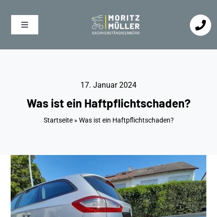
Zum
Inhalt
Toggle
springen
Navigation
PKW
17. Januar 2024
Fahrrad
Was ist ein Haftpflichtschaden?
Startseite
»
Was ist ein Haftpflichtschaden?
Leistungen
Einsatzgebiete
Über Mich