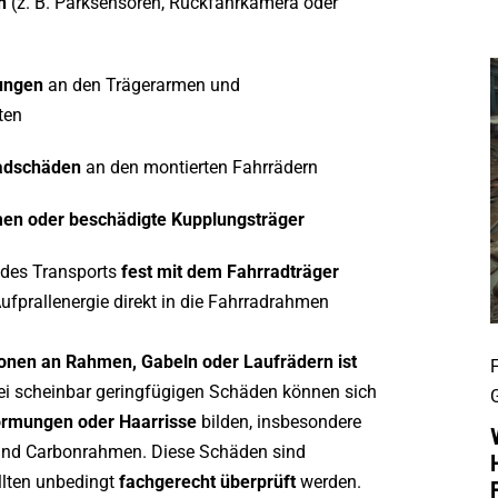
n
(z. B. Parksensoren, Rückfahrkamera oder
ungen
an den Trägerarmen und
ten
adschäden
an den montierten Fahrrädern
n oder beschädigte Kupplungsträger
 des Transports
fest mit dem Fahrradträger
Aufprallenergie direkt in die Fahrradrahmen
onen an Rahmen, Gabeln oder Laufrädern ist
ei scheinbar geringfügigen Schäden können sich
ormungen oder Haarrisse
bilden, insbesondere
und Carbonrahmen. Diese Schäden sind
llten unbedingt
fachgerecht überprüft
werden.