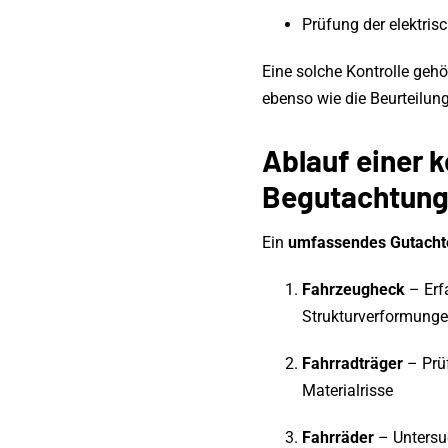
Prüfung der elektris
Eine solche Kontrolle ge
ebenso wie die Beurteilung
Ablauf einer 
Begutachtun
Ein
umfassendes Gutacht
Fahrzeugheck
– Erf
Strukturverformung
Fahrradträger
– Prüf
Materialrisse
Fahrräder
– Untersu