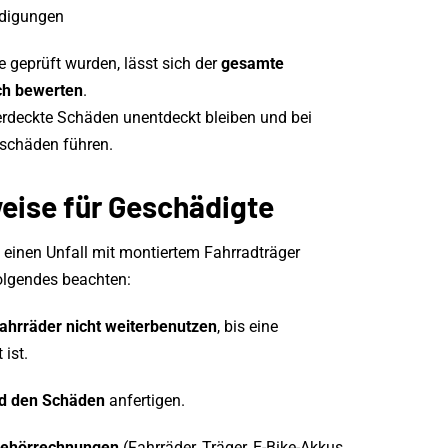
ädigungen
e geprüft wurden, lässt sich der
gesamte
ch bewerten
.
verdeckte Schäden unentdeckt bleiben und bei
eschäden führen.
eise für Geschädigte
 einen Unfall mit montiertem Fahrradträger
Folgendes beachten:
ahrräder nicht weiterbenutzen
, bis eine
ist.
nd den Schäden
anfertigen.
behörrechnungen
(Fahrräder, Träger, E-Bike-Akkus