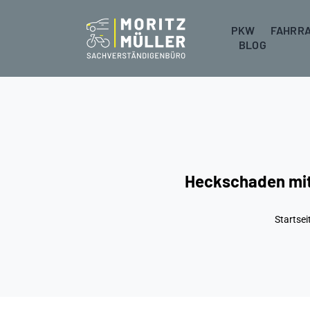
Zum
Inhalt
PKW
FAHRR
BLOG
springen
Heckschaden mit 
Startsei