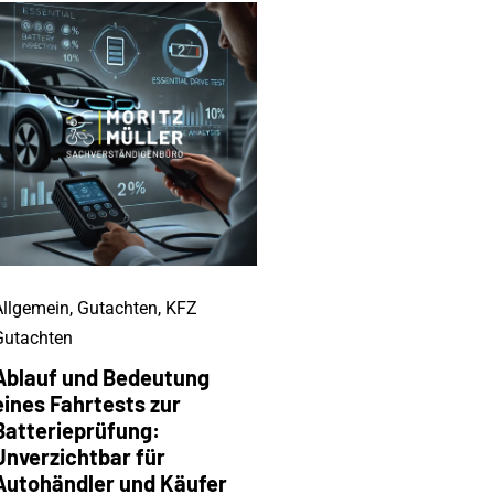
Allgemein
,
Gutachten
,
KFZ
Gutachten
Ablauf und Bedeutung
eines Fahrtests zur
Batterieprüfung:
Unverzichtbar für
Autohändler und Käufer