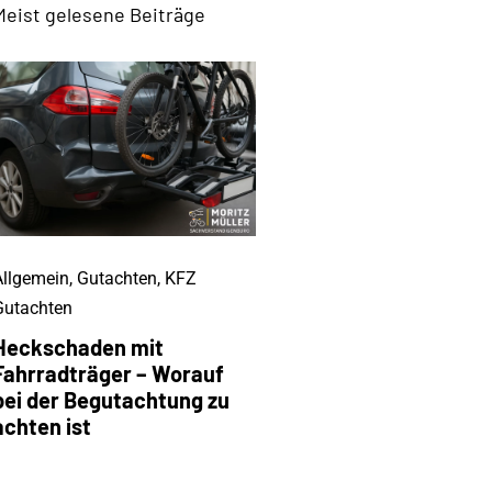
Meist gelesene Beiträge
Allgemein
,
Gutachten
,
KFZ
Gutachten
Heckschaden mit
Fahrradträger – Worauf
bei der Begutachtung zu
achten ist