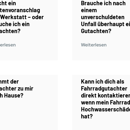
cht ein
Brauche ich nach
tenvoranschlag
einem
 Werkstatt – oder
unverschuldeten
uche ich ein
Unfall überhaupt e
achten?
Gutachten?
erlesen
Weiterlesen
mt der
Kann ich dich als
achter zu mir
Fahrradgutachter
h Hause?
direkt kontaktiere
wenn mein Fahrra
Hochwasserschäd
hat?