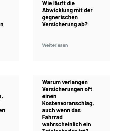
Wie läuft die
Abwicklung mit der
gegnerischen
in
Versicherung ab?
Weiterlesen
Warum verlangen
Versicherungen oft
n,
einen
d
Kostenvoranschlag,
en
auch wenn das
Fahrrad
wahrscheinlich ein
Totalschaden ist?