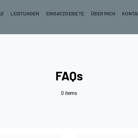
AD
LEISTUNGEN
EINSATZGEBIETE
ÜBER MICH
KONTA
FAQs
0 items