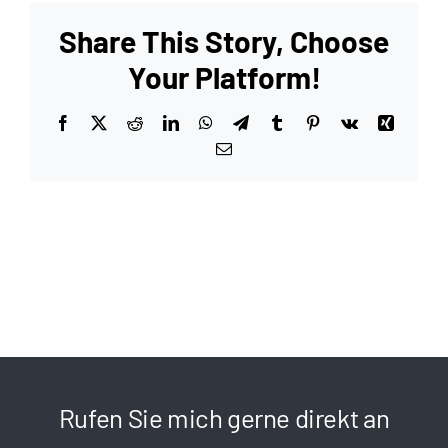
Share This Story, Choose
Your Platform!
Facebook
X
Reddit
LinkedIn
WhatsApp
Telegram
Tumblr
Pinterest
Vk
Xing
E-
Mail
Rufen Sie mich gerne direkt an