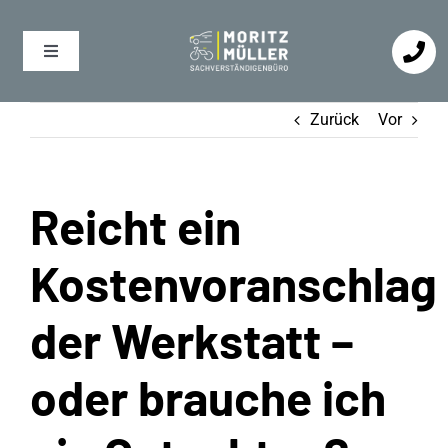
Zum
Inhalt
Toggle
springen
Navigation
PKW
Zurück
Vor
Fahrrad
Reicht ein
Kostenvoranschlag
Leistungen
der Werkstatt –
Einsatzgebiete
oder brauche ich
Über Mich