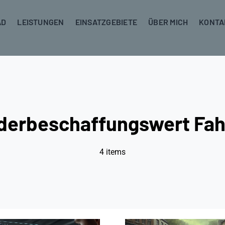
AD
LEISTUNGEN
EINSATZGEBIETE
ÜBER MICH
KONTA
derbeschaffungswert Fah
4 items