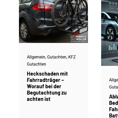
Allgemein
,
Gutachten
,
KFZ
Gutachten
Heckschaden mit
Fahrradträger –
Allg
Worauf bei der
Guta
Begutachtung zu
Abl
achten ist
Bed
Fah
Bat