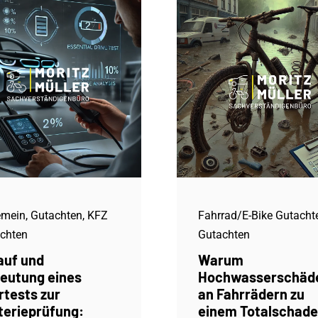
emein
,
Gutachten
,
KFZ
Fahrrad/E-Bike Gutacht
chten
Gutachten
auf und
Warum
eutung eines
Hochwasserschäd
rtests zur
an Fahrrädern zu
terieprüfung:
einem Totalschad